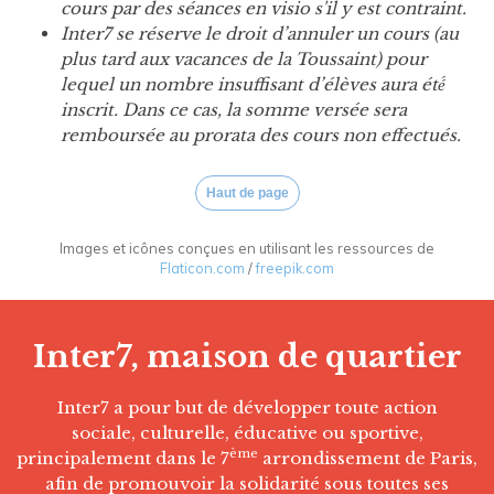
cours par des séances en visio s'il y est contraint.
Inter7 se réserve le droit d’annuler un cours (au
plus tard aux vacances de la Toussaint) pour
lequel un nombre insuffisant d’élèves aura été́
inscrit. Dans ce cas, la somme versée sera
remboursée au prorata des cours non effectués.
Haut de page
Images et icônes conçues en utilisant les ressources de
Flaticon.com
/
freepik.com
Inter7, maison de quartier
Inter7 a pour but de développer toute action
sociale, culturelle, éducative ou sportive,
ème
principalement dans le 7
arrondissement de Paris,
afin de promouvoir la solidarité sous toutes ses